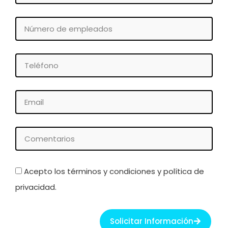
de
la
Número
empresa
de
empleados
Teléfono
Email
Comentarios
Acepto los términos y condiciones y política de
privacidad.
Solicitar Información