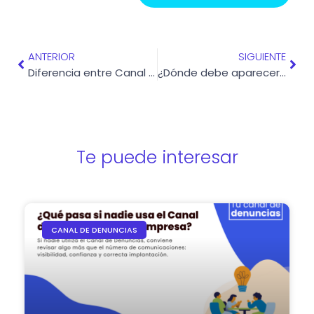
Ant
Sigu
ANTERIOR
SIGUIENTE
Diferencia entre Canal de Denuncias y Sistema Interno de Información
¿Dónde debe aparecer el Canal de Denuncias en la web de mi empresa?
Te puede interesar
CANAL DE DENUNCIAS