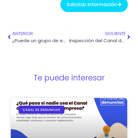
Solicitar Información
Ant
Sigu
ANTERIOR
SIGUIENTE
¿Puede un grupo de empresas tener un único Canal de Denuncias?
Inspección del Canal de Denuncias
Te puede interesar
CANAL DE DENUNCIAS