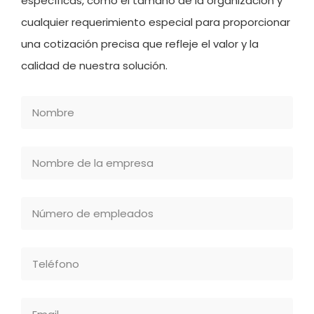
específicas, como el tamaño de la organización y
cualquier requerimiento especial para proporcionar
una cotización precisa que refleje el valor y la
calidad de nuestra solución.
Nombre
Nombre
de
la
Número
empresa
de
empleados
Teléfono
Email