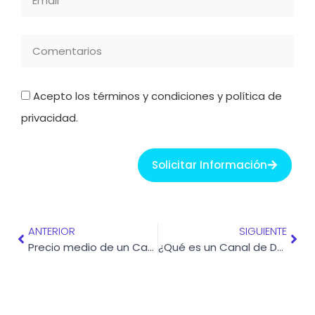
Comentarios
Acepto los términos y condiciones y política de
privacidad.
Solicitar Información
Ant
Sigu
ANTERIOR
SIGUIENTE
Precio medio de un Canal de Denuncias
¿Qué es un Canal de Denuncias y por qué una empresa necesita implementarlo?