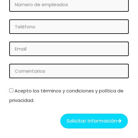
Número
empresa
de
empleados
Teléfono
Email
Comentarios
Acepto los términos y condiciones y política de
privacidad.
Solicitar Información
Ant
Sigu